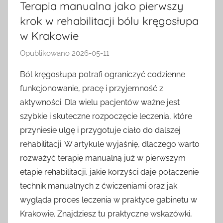
Terapia manualna jako pierwszy
krok w rehabilitacji bólu kręgosłupa
w Krakowie
Opublikowano
2026-05-11
p
r
Ból kręgosłupa potrafi ograniczyć codzienne
z
funkcjonowanie, pracę i przyjemność z
e
aktywności. Dla wielu pacjentów ważne jest
z
szybkie i skuteczne rozpoczęcie leczenia, które
k
przyniesie ulgę i przygotuje ciało do dalszej
a
rehabilitacji. W artykule wyjaśnię, dlaczego warto
s
i
rozważyć terapię manualną już w pierwszym
a
etapie rehabilitacji, jakie korzyści daje połączenie
technik manualnych z ćwiczeniami oraz jak
wygląda proces leczenia w praktyce gabinetu w
Krakowie. Znajdziesz tu praktyczne wskazówki,