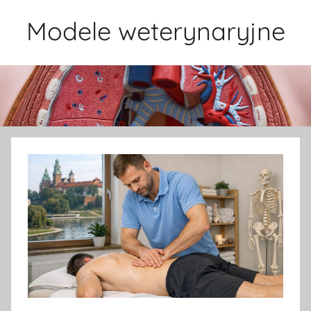
Przejdź
Modele weterynaryjne
do
treści