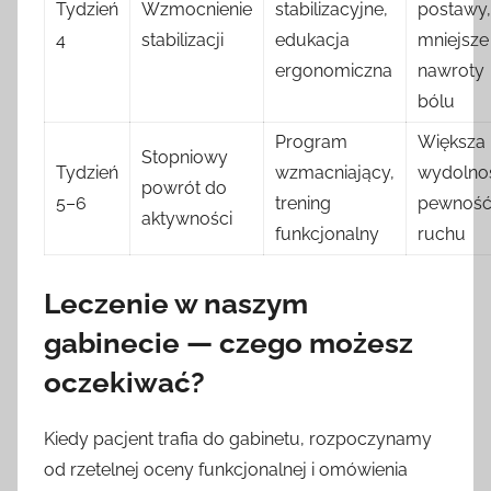
Tydzień
Wzmocnienie
stabilizacyjne,
postawy,
4
stabilizacji
edukacja
mniejsze
ergonomiczna
nawroty
bólu
Program
Większa
Stopniowy
Tydzień
wzmacniający,
wydolnoś
powrót do
5–6
trening
pewnoś
aktywności
funkcjonalny
ruchu
Leczenie w naszym
gabinecie — czego możesz
oczekiwać?
Kiedy pacjent trafia do gabinetu, rozpoczynamy
od rzetelnej oceny funkcjonalnej i omówienia