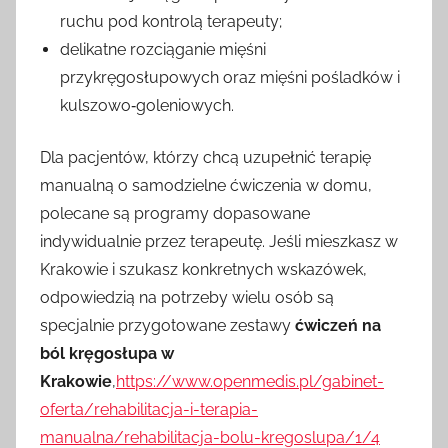
ruchu pod kontrolą terapeuty;
delikatne rozciąganie mięśni
przykręgosłupowych oraz mięśni pośladków i
kulszowo‑goleniowych.
Dla pacjentów, którzy chcą uzupełnić terapię
manualną o samodzielne ćwiczenia w domu,
polecane są programy dopasowane
indywidualnie przez terapeutę. Jeśli mieszkasz w
Krakowie i szukasz konkretnych wskazówek,
odpowiedzią na potrzeby wielu osób są
specjalnie przygotowane zestawy
ćwiczeń na
ból kręgosłupa w
Krakowie
,
https://www.openmedis.pl/gabinet-
oferta/rehabilitacja-i-terapia-
manualna/rehabilitacja-bolu-kregoslupa/1/4