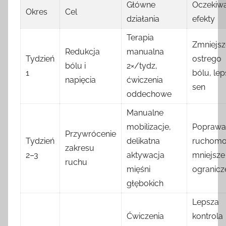
Główne
Oczekiw
Okres
Cel
działania
efekty
Terapia
Zmniejsz
Redukcja
manualna
Tydzień
ostrego
bólu i
2×/tydz,
1
bólu, le
napięcia
ćwiczenia
sen
oddechowe
Manualne
mobilizacje,
Poprawa
Przywrócenie
Tydzień
delikatna
ruchomo
zakresu
2–3
aktywacja
mniejsze
ruchu
mięśni
ogranicz
głębokich
Lepsza
Ćwiczenia
kontrola